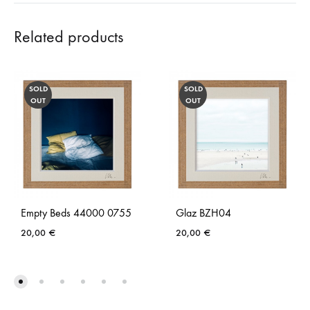
Related products
SOLD
SOLD
OUT
OUT
Empty Beds 44000 0755
Glaz BZH04
20,00
€
20,00
€
AJOUTER
AJO
À
À