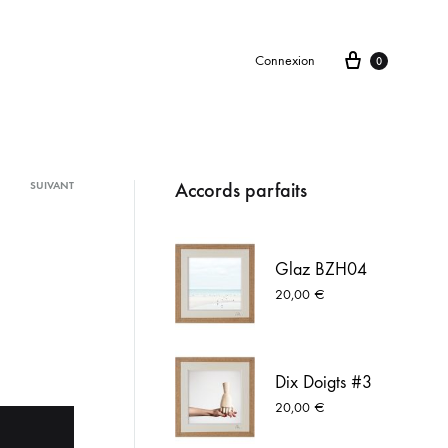
Panier
Connexion
0
Accords parfaits
.
SUIVANT
roduct
avigation
Glaz BZH04
20,00
€
Dix Doigts #3
20,00
€