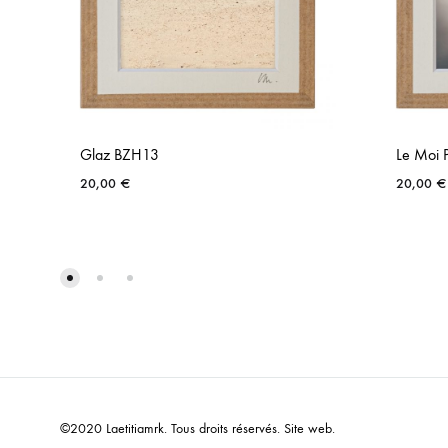
Glaz BZH13
Le Moi 
20,00
€
20,00
€
AJOUTER
À
LA
LISTE
DE
SOUHAITS
©2020 Laetitiamrk. Tous droits réservés.
Site web
.