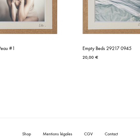
Peau #1
Empty Beds 29217 0945
20,00
€
AJOUTER
À
LA
LISTE
DE
SOUHAITS
Shop
Mentions légales
CGV
Contact