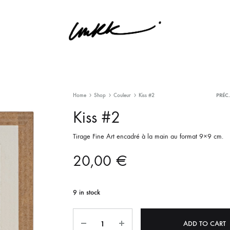
laetitiamrk
Photographie
Home
Shop
Couleur
Kiss #2
PRÉC
P
Kiss #2
n
Tirage Fine Art encadré à la main au format 9×9 cm.
20,00
€
9 in stock
Quantity
ADD TO CART