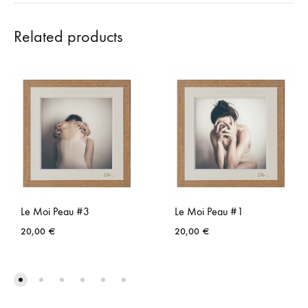
Related products
Le Moi Peau #3
Le Moi Peau #1
20,00
€
20,00
€
AJOUTER
AJO
À
À