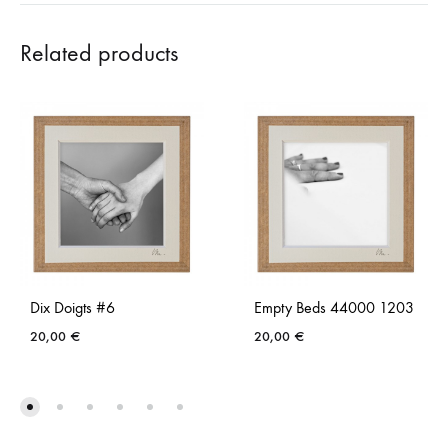
Related products
Dix Doigts #6
Empty Beds 44000 1203
20,00
€
20,00
€
AJOUTER
AJO
À
À