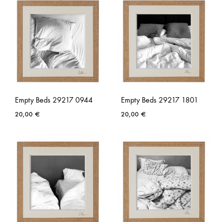
AJOUTER
AJO
À
À
LA
LA
LISTE
LISTE
DE
DE
SOUHAITS
SOUH
Empty Beds 29217 0944
Empty Beds 29217 1801
20,00
€
20,00
€
AJOUTER
AJO
À
À
LA
LA
LISTE
LISTE
DE
DE
SOUHAITS
SOUH