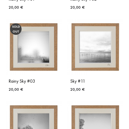
20,00
€
20,00
€
AJOUTER
AJO
SOLD
À
À
OUT
LA
LA
LISTE
LISTE
DE
DE
SOUHAITS
SOUH
Rainy Sky #03
Sky #11
20,00
€
20,00
€
AJOUTER
AJO
À
À
LA
LA
LISTE
LISTE