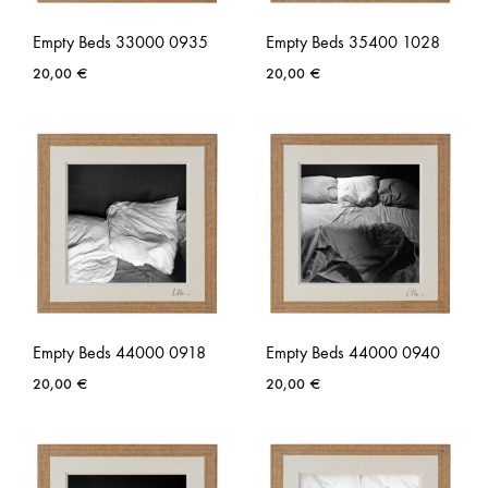
Empty Beds 33000 0935
Empty Beds 35400 1028
20,00
€
20,00
€
AJOUTER
AJO
À
À
LA
LA
LISTE
LISTE
DE
DE
SOUHAITS
SOUH
Empty Beds 44000 0918
Empty Beds 44000 0940
20,00
€
20,00
€
AJOUTER
AJO
À
À