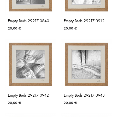
Empty Beds 29217 0840
Empty Beds 29217 0912
20,00
€
20,00
€
AJOUTER
AJO
À
À
LA
LA
LISTE
LISTE
DE
DE
SOUHAITS
SOUH
Empty Beds 29217 0942
Empty Beds 29217 0943
20,00
€
20,00
€