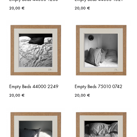
20,00
€
20,00
€
AJOUTER
AJO
À
À
LA
LA
LISTE
LISTE
DE
DE
SOUHAITS
SOUH
Empty Beds 44000 2249
Empty Beds 75010 0742
20,00
€
20,00
€
AJOUTER
AJO
À
À
LA
LA
LISTE
LISTE