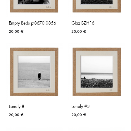
Empty Beds pt8670 0856
Glaz BZH16
20,00
€
20,00
€
AJOUTER
AJO
À
À
LA
LA
LISTE
LISTE
DE
DE
SOUHAITS
SOUH
Lonely #1
Lonely #3
20,00
€
20,00
€