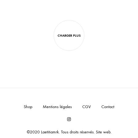
AJOUTER
AJO
À
À
LA
LA
LISTE
LISTE
CHARGER PLUS
DE
DE
SOUHAITS
SOUH
Shop
Mentions légales
CGV
Contact
Instagram
©2020 Laetitiamrk. Tous droits réservés.
Site web
.