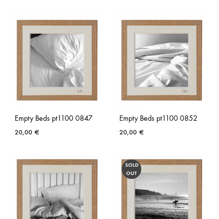
AJOUTER
AJO
À
À
LA
LA
LISTE
LISTE
DE
DE
SOUHAITS
SOUH
Empty Beds pt1100 0847
Empty Beds pt1100 0852
20,00
€
20,00
€
AJOUTER
AJO
SOLD
À
À
OUT
LA
LA
LISTE
LISTE
DE
DE
SOUHAITS
SOUH