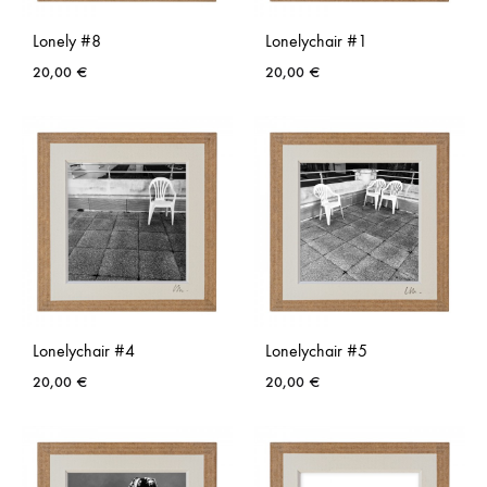
Lonely #8
Lonelychair #1
20,00
€
20,00
€
AJOUTER
AJO
À
À
LA
LA
LISTE
LISTE
DE
DE
SOUHAITS
SOUH
Lonelychair #4
Lonelychair #5
20,00
€
20,00
€
AJOUTER
AJO
À
À