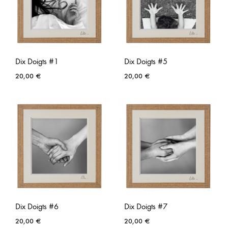
Dix Doigts #1
Dix Doigts #5
20,00
€
20,00
€
AJOUTER
AJO
À
À
LA
LA
LISTE
LISTE
DE
DE
SOUHAITS
SOUH
Dix Doigts #6
Dix Doigts #7
20,00
€
20,00
€