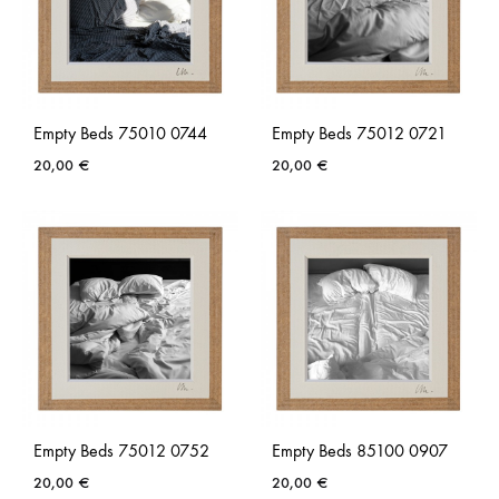
DE
DE
SOUHAITS
SOUH
Empty Beds 75010 0744
Empty Beds 75012 0721
20,00
€
20,00
€
AJOUTER
AJO
À
À
LA
LA
LISTE
LISTE
DE
DE
SOUHAITS
SOUH
Empty Beds 75012 0752
Empty Beds 85100 0907
20,00
€
20,00
€