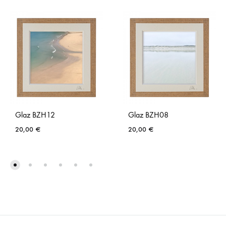
Glaz BZH12
Glaz BZH08
20,00
€
20,00
€
AJOUTER
AJO
À
À
LA
LA
LISTE
LISTE
DE
DE
SOUHAITS
SOUH