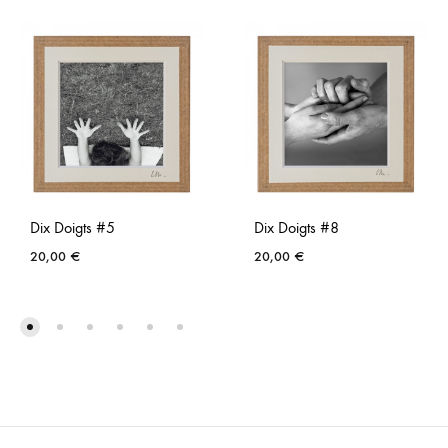
Dix Doigts #5
Dix Doigts #8
20,00
€
20,00
€
AJOUTER
AJO
À
À
LA
LA
LISTE
LISTE
DE
DE
SOUHAITS
SOUH