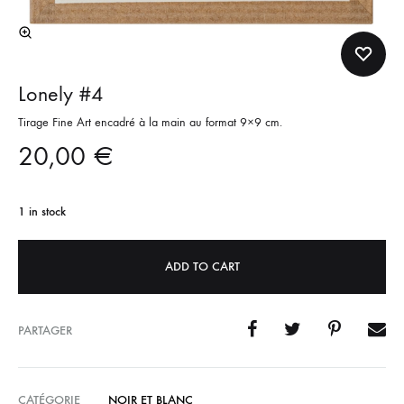
Lonely #4
Tirage Fine Art encadré à la main au format 9×9 cm.
20,00
€
1 in stock
ADD TO CART
PARTAGER
CATÉGORIE
NOIR ET BLANC