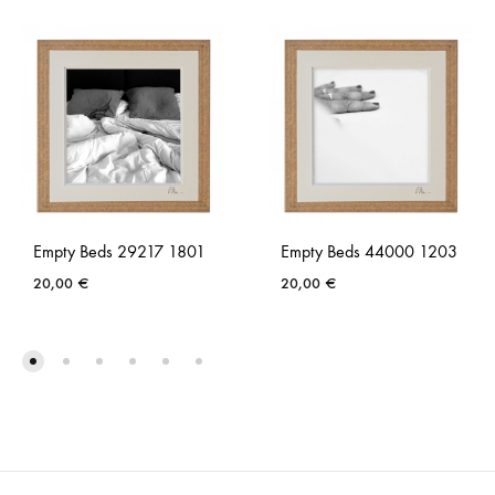
Empty Beds 29217 1801
Empty Beds 44000 1203
20,00
€
20,00
€
AJOUTER
AJO
À
À
LA
LA
LISTE
LISTE
DE
DE
SOUHAITS
SOUH