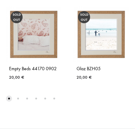
SOLD
SOLD
OUT
OUT
Empty Beds 44170 0902
Glaz BZH05
20,00
€
20,00
€
AJOUTER
AJO
À
À
LA
LA
LISTE
LISTE
DE
DE
SOUHAITS
SOUH