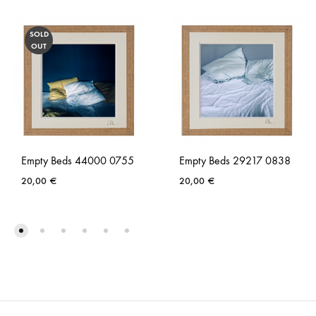
SOLD
OUT
Empty Beds 44000 0755
Empty Beds 29217 0838
20,00
€
20,00
€
AJOUTER
AJO
À
À
LA
LA
LISTE
LISTE
DE
DE
SOUHAITS
SOUH